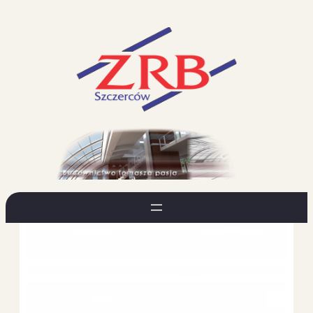
Przejdź
do
treści