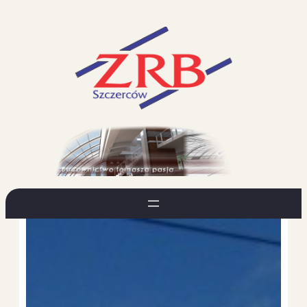
Przejdź
do
treści