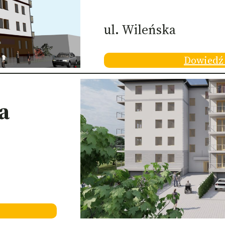
ul. Wileńska
Dowiedź 
a