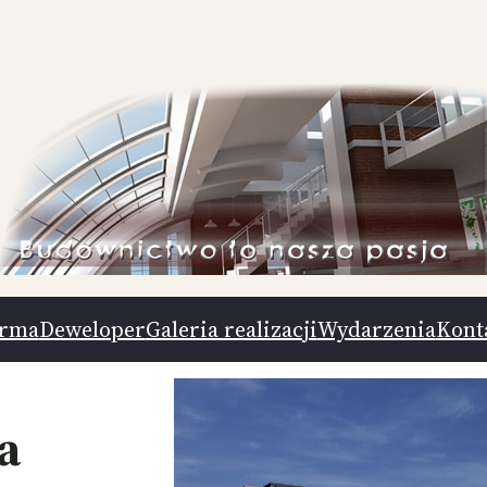
irma
Deweloper
Galeria realizacji
Wydarzenia
Kont
a