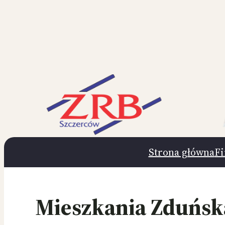
Przejdź
do
treści
Strona główna
F
Mieszkania Zduńsk