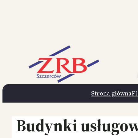
Przejdź
do
treści
Strona główna
F
Budynki usługow