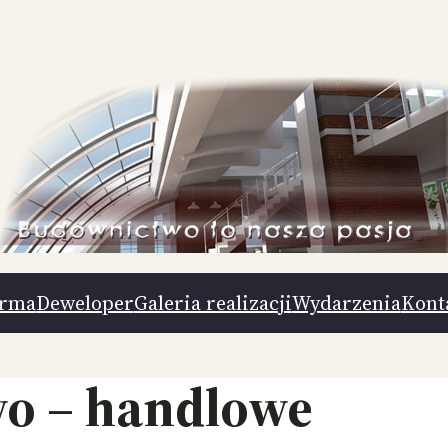
irma
Deweloper
Galeria realizacji
Wydarzenia
Kont
o – handlowe