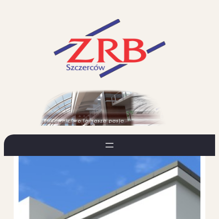
Przejdź
do
treści