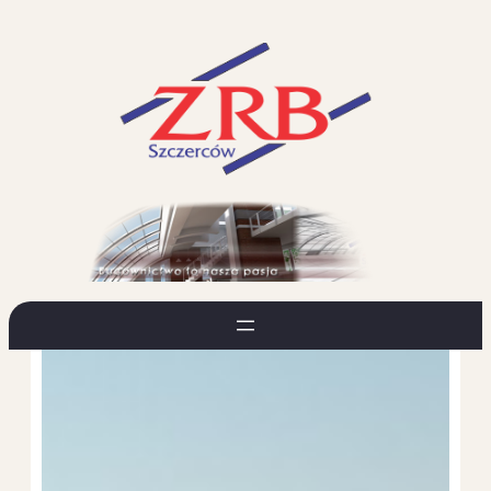
Przejdź
do
treści