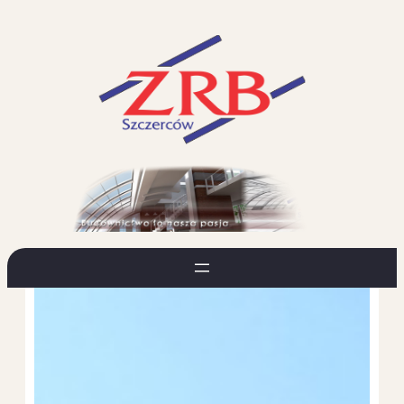
Przejdź
do
treści