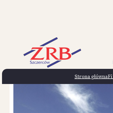
Przejdź
do
treści
Strona główna
F