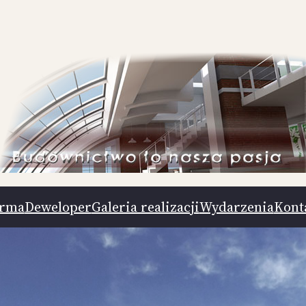
irma
Deweloper
Galeria realizacji
Wydarzenia
Kont