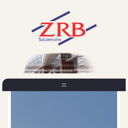
Przejdź
do
treści