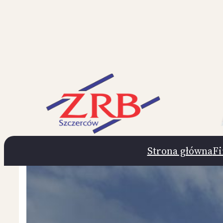
Przejdź
do
treści
Strona główna
F