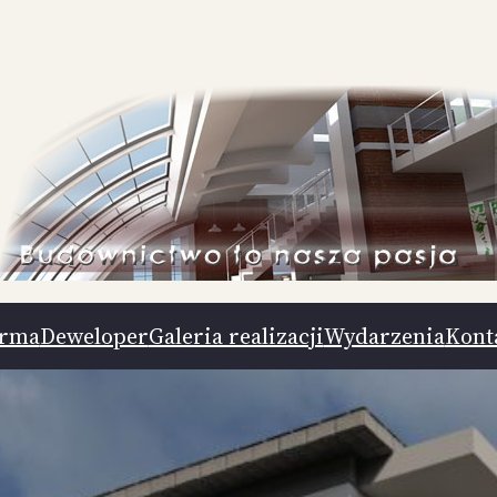
irma
Deweloper
Galeria realizacji
Wydarzenia
Kont