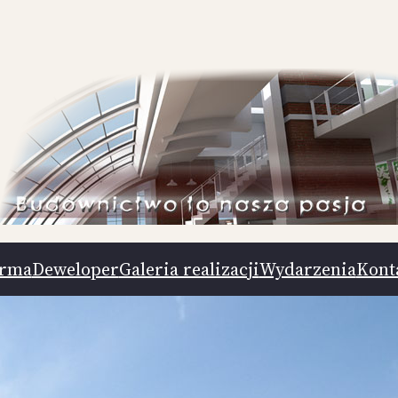
irma
Deweloper
Galeria realizacji
Wydarzenia
Kont