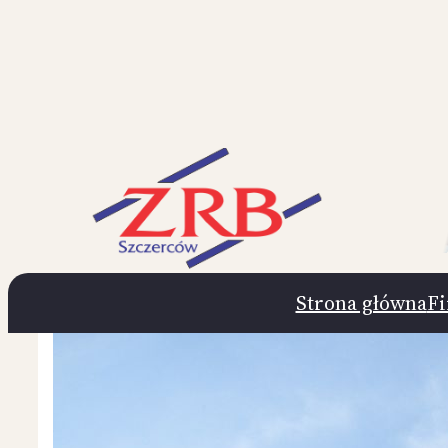
Przejdź
do
treści
Strona główna
F