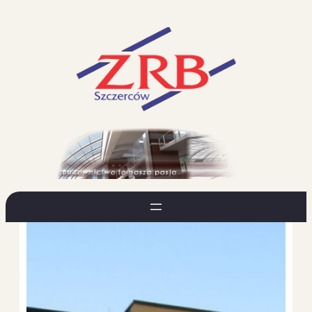
Przejdź
do
treści