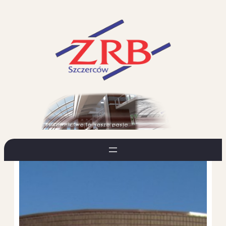
Przejdź
do
treści