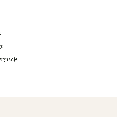
e
go
ygnacje