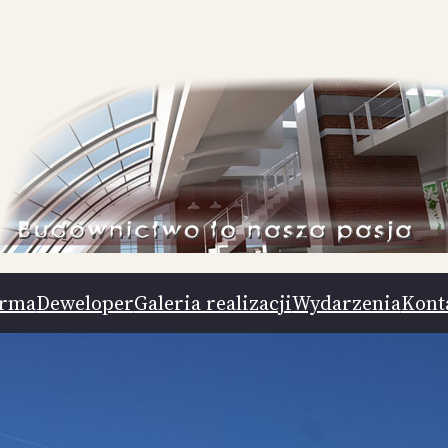
irma
Deweloper
Galeria realizacji
Wydarzenia
Kont