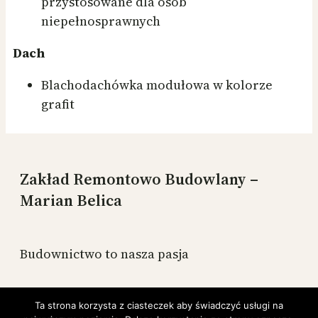
przystosowane dla osób
niepełnosprawnych
Dach
Blachodachówka modułowa w kolorze
grafit
Zakład Remontowo Budowlany –
Marian Belica
Budownictwo to nasza pasja
Budujemy mieszkania na terenie Zduńska Wola,
Ta strona korzysta z ciasteczek aby świadczyć usługi na
Sieradz, Błaszki, Szczerców oraz pozostałe